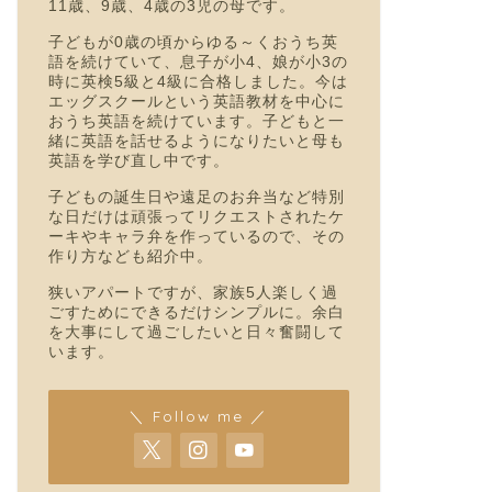
11歳、9歳、4歳の3児の母です。
子どもが0歳の頃からゆる～くおうち英
語を続けていて、息子が小4、娘が小3の
時に英検5級と4級に合格しました。今は
エッグスクールという英語教材を中心に
おうち英語を続けています。子どもと一
緒に英語を話せるようになりたいと母も
英語を学び直し中です。
子どもの誕生日や遠足のお弁当など特別
な日だけは頑張ってリクエストされたケ
ーキやキャラ弁を作っているので、その
作り方なども紹介中。
狭いアパートですが、家族5人楽しく過
ごすためにできるだけシンプルに。余白
を大事にして過ごしたいと日々奮闘して
います。
＼ Follow me ／