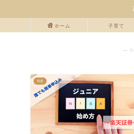
ホーム
子育て
― C
投資