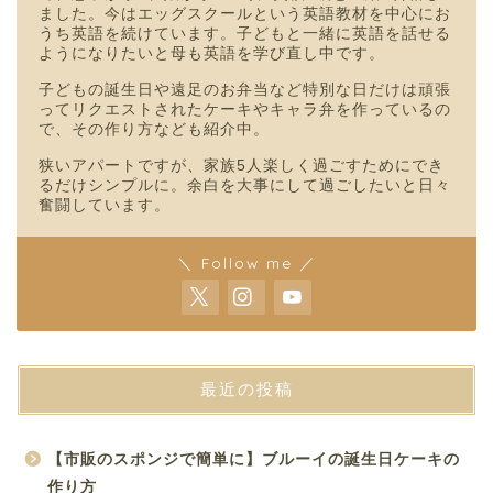
ました。今はエッグスクールという英語教材を中心にお
うち英語を続けています。子どもと一緒に英語を話せる
ようになりたいと母も英語を学び直し中です。
子どもの誕生日や遠足のお弁当など特別な日だけは頑張
ってリクエストされたケーキやキャラ弁を作っているの
で、その作り方なども紹介中。
狭いアパートですが、家族5人楽しく過ごすためにでき
るだけシンプルに。余白を大事にして過ごしたいと日々
奮闘しています。
＼ Follow me ／
最近の投稿
【市販のスポンジで簡単に】ブルーイの誕生日ケーキの
作り方