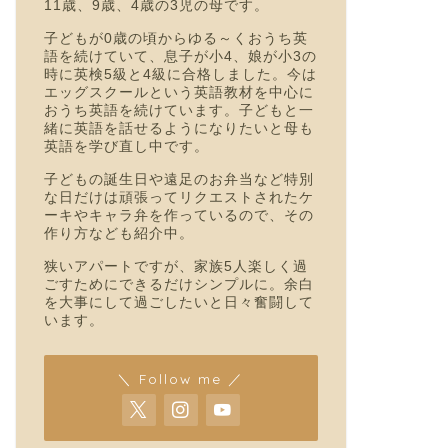
11歳、9歳、4歳の3児の母です。
子どもが0歳の頃からゆる～くおうち英
語を続けていて、息子が小4、娘が小3の
時に英検5級と4級に合格しました。今は
エッグスクールという英語教材を中心に
おうち英語を続けています。子どもと一
緒に英語を話せるようになりたいと母も
英語を学び直し中です。
子どもの誕生日や遠足のお弁当など特別
な日だけは頑張ってリクエストされたケ
ーキやキャラ弁を作っているので、その
作り方なども紹介中。
狭いアパートですが、家族5人楽しく過
ごすためにできるだけシンプルに。余白
を大事にして過ごしたいと日々奮闘して
います。
＼ Follow me ／