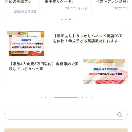
しむための英語フレ
単手作りケーキ♪
り方〜アレンジ例も
.
2021年3月22日
2022年12
2026年2月10日
【動画あり】うっかりペネロペ英語DVD
を体験！幼児子ども英語教材におすす...
【家族4人食費2万円以内】食費節約で実
践している８つの事