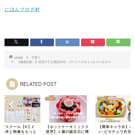
にほんブログ村
HOME
子育て
【徹底比較！】幼児子ども英語DVD グーミーズ＆うっかりペネロペ
RELATED POST
て
子育て
子育て
ッグスクール【K】2
【ホットケーキミックス
【簡単キャラ弁】ポ
の絵本と映像をもっと
使用】１歳の誕生日に簡
ン♪ピカチュウ弁当