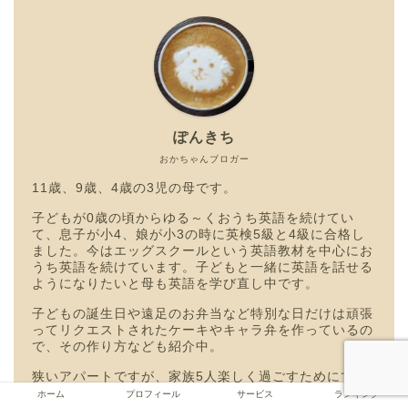
ぽんきち
おかちゃんブロガー
11歳、9歳、4歳の3児の母です。
子どもが0歳の頃からゆる～くおうち英語を続けてい
て、息子が小4、娘が小3の時に英検5級と4級に合格し
ました。今はエッグスクールという英語教材を中心にお
うち英語を続けています。子どもと一緒に英語を話せる
ようになりたいと母も英語を学び直し中です。
子どもの誕生日や遠足のお弁当など特別な日だけは頑張
ってリクエストされたケーキやキャラ弁を作っているの
で、その作り方なども紹介中。
狭いアパートですが、家族5人楽しく過ごすためにでき
るだけシンプルに。余白を大事にして過ごしたいと日々
ホーム
プロフィール
サービス
ランキング