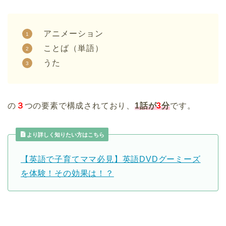
アニメーション
ことば（単語）
うた
の
３
つの要素で構成されており、
1話が
3
分
です。
より詳しく知りたい方はこちら
【英語で子育てママ必見】英語DVDグーミーズ
を体験！その効果は！？