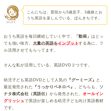
こんにちは、普段から5歳息子、3歳娘とお
うち英語を楽しんでいる、ぽんきちです。
ぽんきち
おうち英語を毎日継続していく中で、
「動画」
はとっ
ても強い味方。
大量の英語を
インプット
する為に、フ
ル活用させてもらってます。
そんな私が活用している、英語DVD２つです。
幼児子ども英語DVDとして人気の
『グーミーズ』
と、
最近発売された
『うっかりペネロペ』
。どちらも、
ソ
ナタ株式会社（英語伝）
から発売された、
オールイン
グリッシュ
で英語が楽しめる幼児子ども向け英語教材
です。