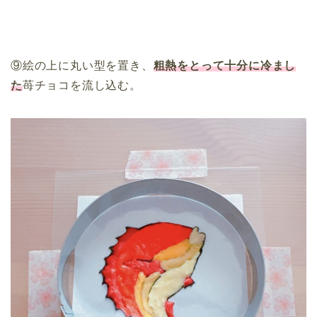
⑨絵の上に丸い型を置き、
粗熱をとって十分に冷まし
た
苺チョコを流し込む。