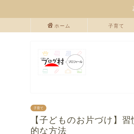
ホーム
子育て
子育て
【子どものお片づけ】習
的な方法