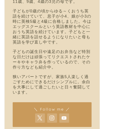
11歳、9歳、4歳の3児の母です。
子どもが0歳の頃からゆる～くおうち英
語を続けていて、息子が小4、娘が小3の
時に英検5級と4級に合格しました。今は
エッグスクールという英語教材を中心に
おうち英語を続けています。子どもと一
緒に英語を話せるようになりたいと母も
英語を学び直し中です。
子どもの誕生日や遠足のお弁当など特別
な日だけは頑張ってリクエストされたケ
ーキやキャラ弁を作っているので、その
作り方なども紹介中。
狭いアパートですが、家族5人楽しく過
ごすためにできるだけシンプルに。余白
を大事にして過ごしたいと日々奮闘して
います。
＼ Follow me ／