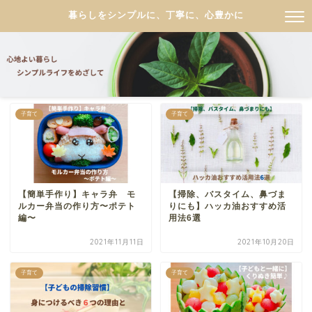
暮らしをシンプルに、丁寧に、心豊かに
子育て
子育て
【簡単手作り】キャラ弁 モ
【掃除、バスタイム、鼻づま
ルカー弁当の作り方〜ポテト
りにも】ハッカ油おすすめ活
編〜
用法6選
2021年11月11日
2021年10月20日
子育て
子育て