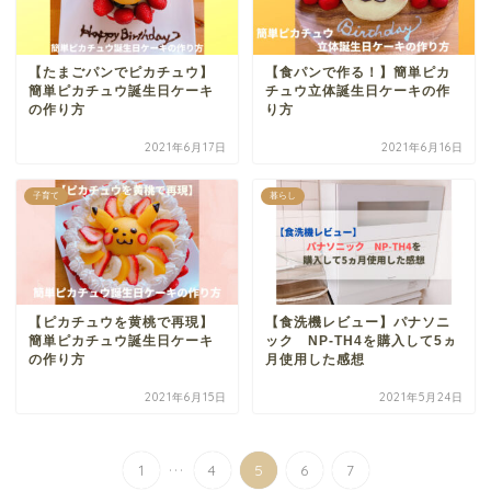
【たまごパンでピカチュウ】
【食パンで作る！】簡単ピカ
簡単ピカチュウ誕生日ケーキ
チュウ立体誕生日ケーキの作
の作り方
り方
2021年6月17日
2021年6月16日
子育て
暮らし
【ピカチュウを黄桃で再現】
【食洗機レビュー】パナソニ
簡単ピカチュウ誕生日ケーキ
ック NP-TH4を購入して5ヵ
の作り方
月使用した感想
2021年6月15日
2021年5月24日
...
1
4
5
6
7