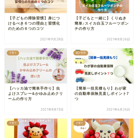
【子どもの掃除習慣】身につ
【子どもと一緒に】くりぬき
けるべき６つの理由と習慣化
簡単♪スイカ白玉フルーツポン
のための６つのコツ
チの作り方
2021年9月28日
2021年8月26日
子育て
家計管理
【ハッカ油で簡単手作り】虫
【簡単一括見積もり】わが家
よけスプレー&かゆみ止めクリ
の自動車保険見直しポイント7
ームの作り方
つ
2021年8月13日
2021年6月26日
子育て
子育て